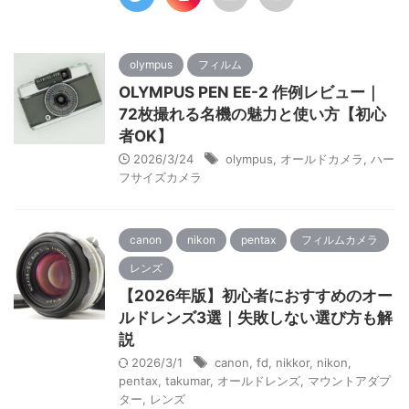
olympus
フィルム
OLYMPUS PEN EE-2 作例レビュー｜
72枚撮れる名機の魅力と使い方【初心
者OK】
2026/3/24
olympus
,
オールドカメラ
,
ハー
フサイズカメラ
canon
nikon
pentax
フィルムカメラ
レンズ
【2026年版】初心者におすすめのオー
ルドレンズ3選｜失敗しない選び方も解
説
2026/3/1
canon
,
fd
,
nikkor
,
nikon
,
pentax
,
takumar
,
オールドレンズ
,
マウントアダプ
ター
,
レンズ