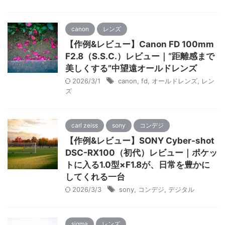
canon
レンズ
【作例&レビュー】Canon FD 100mm
F2.8（S.S.C.）レビュー｜“距離感まで
美しくする”中望遠オールドレンズ
2026/3/1
canon
,
fd
,
オールドレンズ
,
レン
ズ
carl zeiss
sony
コンデジ
【作例&レビュー】SONY Cyber-shot
DSC-RX100（初代）レビュー｜ポケッ
トに入る1.0型×F1.8が、日常を豊かに
してくれる一台
2026/3/3
sony
,
コンデジ
,
デジタル
sigma
レンズ