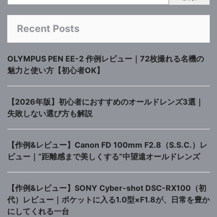
Recent Posts
OLYMPUS PEN EE-2 作例レビュー｜72枚撮れる名機の
魅力と使い方【初心者OK】
【2026年版】初心者におすすめのオールドレンズ3選｜
失敗しない選び方も解説
【作例&レビュー】Canon FD 100mm F2.8（S.S.C.）レ
ビュー｜“距離感まで美しくする”中望遠オールドレンズ
【作例&レビュー】SONY Cyber-shot DSC-RX100（初
代）レビュー｜ポケットに入る1.0型×F1.8が、日常を豊か
にしてくれる一台