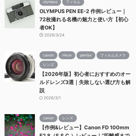
olympus
フィルム
OLYMPUS PEN EE-2 作例レビュー｜
72枚撮れる名機の魅力と使い方【初心
者OK】
2026/3/24
canon
nikon
pentax
フィルムカメラ
レンズ
【2026年版】初心者におすすめのオー
ルドレンズ3選｜失敗しない選び方も解
説
2026/3/1
canon
レンズ
【作例&レビュー】Canon FD 100mm
F2.8（S.S.C.）レビュー｜“距離感まで