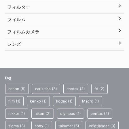
フィルター
フィルム
フィルムカメラ
レンズ
Tag
canon
(5)
carlzeiss
(3)
contax
(2)
fd
(2)
film
(1)
kenko
(1)
kodak
(1)
Macro
(1)
nikkor
(1)
nikon
(2)
olympus
(1)
pentax
(4)
sigma
(3)
sony
(1)
takumar
(5)
Voigtlander
(3)