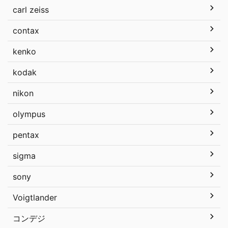
carl zeiss
contax
kenko
kodak
nikon
olympus
pentax
sigma
sony
Voigtlander
コンデジ