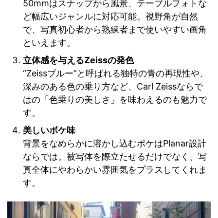
50mmはスナップから風景、テーブルフォトな
ど幅広いジャンルに対応可能。視野角が自然
で、写真初心者から熟練者まで使いやすい画角
といえます。
立体感を与えるZeissの発色
“Zeissブルー”と呼ばれる独特の青の再現性や、
深みのある色の乗り方など、Carl Zeissならで
はの「色乗りの美しさ」を味わえるのも魅力で
す。
美しいボケ味
背景をなめらかに溶かし込むボケはPlanar設計
ならでは。被写体を際立たせるだけでなく、写
真全体にやわらかい雰囲気をプラスしてくれま
す。