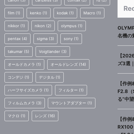
canon
(5)
carlzeiss
(3)
contax
(2)
fd
(2)
Re
film
(1)
kenko
(1)
kodak
(1)
Macro
(1)
nikkor
(1)
nikon
(2)
olympus
(1)
OLYM
名機の
pentax
(4)
sigma
(3)
sony
(1)
takumar
(5)
Voigtlander
(3)
【20
ズ3選
オールドカメラ
(1)
オールドレンズ
(14)
コンデジ
(1)
デジタル
(1)
【作例&
ハーフサイズカメラ
(1)
フィルター
(1)
F2.8
る”中
フィルムカメラ
(3)
マウントアダプター
(1)
マクロ
(1)
レンズ
(16)
【作例&
RX1