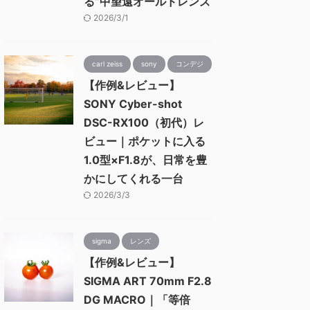
る”中望遠オールドレンズ
2026/3/1
carl zeiss
sony
コンデジ
【作例&レビュー】
SONY Cyber-shot
DSC-RX100（初代）レ
ビュー｜ポケットに入る
1.0型×F1.8が、日常を豊
かにしてくれる一台
2026/3/3
sigma
レンズ
【作例&レビュー】
SIGMA ART 70mm F2.8
DG MACRO｜「等倍