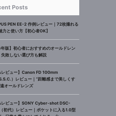
cent Posts
PUS PEN EE-2 作例レビュー｜72枚撮れる
魅力と使い方【初心者OK】
26年版】初心者におすすめのオールドレン
｜失敗しない選び方も解説
レビュー】Canon FD 100mm
（S.S.C.）レビュー｜“距離感まで美しくす
望遠オールドレンズ
レビュー】SONY Cyber-shot DSC-
00（初代）レビュー｜ポケットに入る1.0型