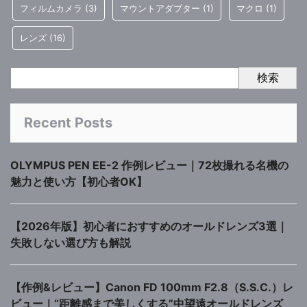
フィルムカメラ
(3)
マウントアダプター
(1)
マクロ
(1)
レンズ
(16)
検索
Recent Posts
OLYMPUS PEN EE-2 作例レビュー｜72枚撮れる名機の
魅力と使い方【初心者OK】
【2026年版】初心者におすすめのオールドレンズ3選｜
失敗しない選び方も解説
【作例&レビュー】Canon FD 100mm F2.8（S.S.C.）レ
ビュー｜“距離感まで美しくする”中望遠オールドレンズ