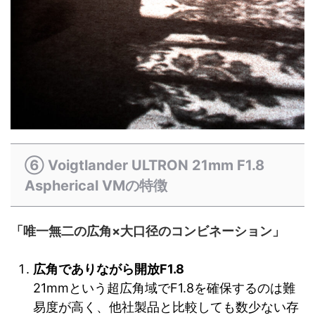
⑥ Voigtlander ULTRON 21mm F1.8
Aspherical VMの特徴
「唯一無二の広角×大口径のコンビネーション」
広角でありながら開放F1.8
21mmという超広角域でF1.8を確保するのは難
易度が高く、他社製品と比較しても数少ない存