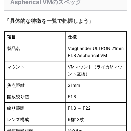
Aspherical VMのスペック
「具体的な特徴を一覧で把握しよう」
項目
仕様
製品名
Voigtlander ULTRON 21mm
F1.8 Aspherical VM
マウント
VMマウント（ライカMマウ
ント互換）
焦点距離
21mm
開放絞り値
F1.8
絞り範囲
F1.8 ～ F22
レンズ構成
9群13枚
最短撮影距離
約0.5m