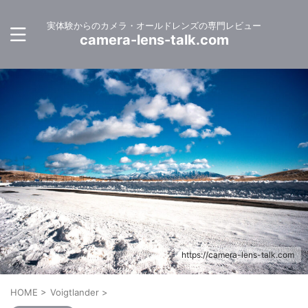
実体験からのカメラ・オールドレンズの専門レビュー
camera-lens-talk.com
https://camera-lens-talk.com
HOME
>
Voigtlander
>